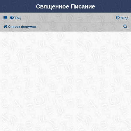
Священное Писание
FAQ
Вход
П
Список форумов
о
и
с
к