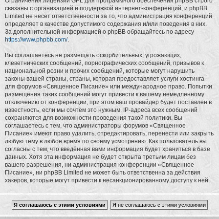
Ограничения лицензии GPL для программного обеспечения phpBB строго
связаны с организацией и поддержкой интернет-конференций, и phpBB
Limited не несёт ответственности за то, что администрация конференций
определяет в качестве допустимого содержания и/или поведения в них.
За дополнительной информацией о phpBB обращайтесь по адресу
https://www.phpbb.com/
.
Вы соглашаетесь не размещать оскорбительных, угрожающих,
клеветнических сообщений, порнографических сообщений, призывов к
национальной розни и прочих сообщений, которые могут нарушить
законы вашей страны, страны, которая предоставляет услуги хостинга
для форумов «Священное Писание» или международное право. Попытки
размещения таких сообщений могут привести к вашему немедленному
отключению от конференции, при этом ваш провайдер будет поставлен в
известность, если мы сочтём это нужным. IP-адреса всех сообщений
сохраняются для возможности проведения такой политики. Вы
соглашаетесь с тем, что администраторы форумов «Священное
Писание» имеют право удалить, отредактировать, перенести или закрыть
любую тему в любое время по своему усмотрению. Как пользователь вы
согласны с тем, что введённая вами информация будет храниться в базе
данных. Хотя эта информация не будет открыта третьим лицам без
вашего разрешения, ни администрация конференции «Священное
Писание», ни phpBB Limited не может быть ответственна за действия
хакеров, которые могут привести к несанкционированному доступу к ней.