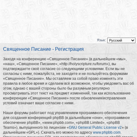
Язык:
Священное Писание - Регистрация
Заходя на конференцию «Священное Писание» (в дальнейшем «мы»,
«наш», «Священное Писание», «http://holyscripture.ru/forum»), вы
подтверждаете своё согласие со следующими условиями. Если вы не
согласны с ними, пожалуйста, не заходите и не пользуйтесь форумами
«Священное Писание». Мы оставляем за собой право изменять эти
правила в любое время и сделаем всё возможное, чтобы уведомить вас об
этом, однако с вашей стороны было бы разумным регулярно
просматривать этот текст на предмет изменений, так как использование
конференции «Священное Писание» после обновления/исправления
условий означает ваше согласие с ними.
Наши форумы работают под управлением программного обеспечения
для создания конференций phpBB (в дальнейшем «они», «программное
обеспечение phpBB», «www.phpbb.com», «phpBB Limited», «phpBB
Teams»), выпущенного по лицензии «
GNU General Public License v2
» (в
дальнейшем «GPL»). Скачать его можно по адресу
www.phpbb.com
.